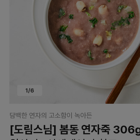
1
/
6
담백한 연자의 고소함이 녹아든
[도림스님] 봄동 연자죽 306