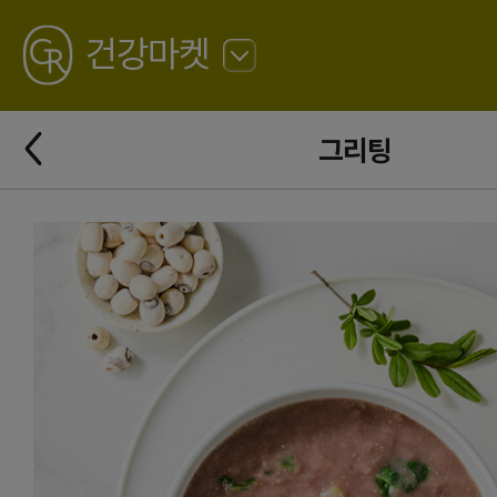
GREATING
건강마켓
뒤
로
가
뒤
기
그리팅
로
가
기