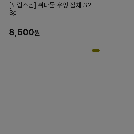
[도림스님] 취나물 우엉 잡채 32
3g
8,500
원