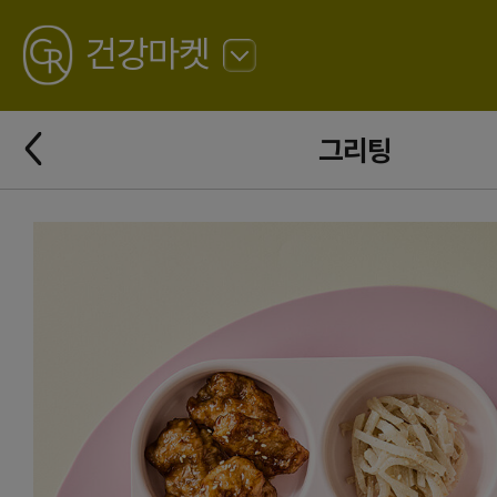
GREATING
건강마켓
뒤
로
가
뒤
기
그리팅
로
가
기