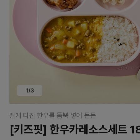
1
/
3
잘게 다진 한우를 듬뿍 넣어 든든
[키즈핏] 한우카레소스세트 1