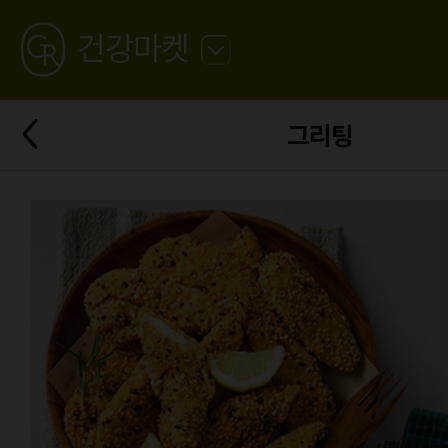
GREATING
건강마켓
뒤
로
가
뒤
기
그리팅
로
가
기