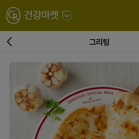
GREATING
건강마켓
뒤
로
가
뒤
기
그리팅
로
가
기