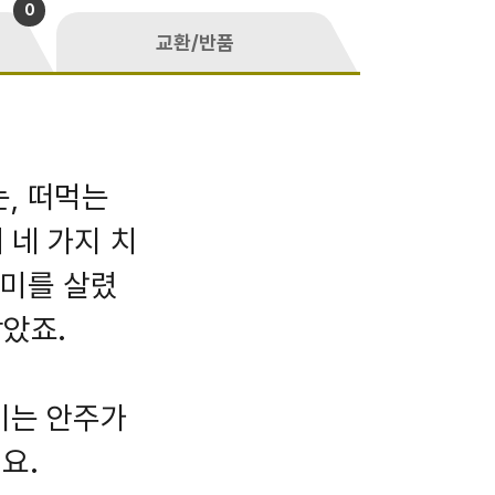
0
교환/반품
는, 떠먹는
 네 가지 치
풍미를 살렸
담았죠.
기는 안주가
요.