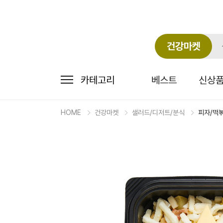
건강마켓
카테고리
베스트
신상
HOME
건강마켓
샐러드/디저트/분식
피자/떡
마
켓
상
세
상
품
정
보