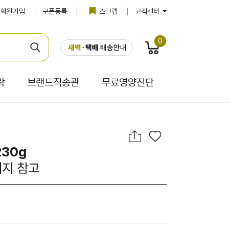
회원가입
쿠폰등록
스크랩
고객센터
0
락
브랜드직송관
무료영양진단
230g
이지 참고