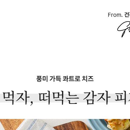
From.
건