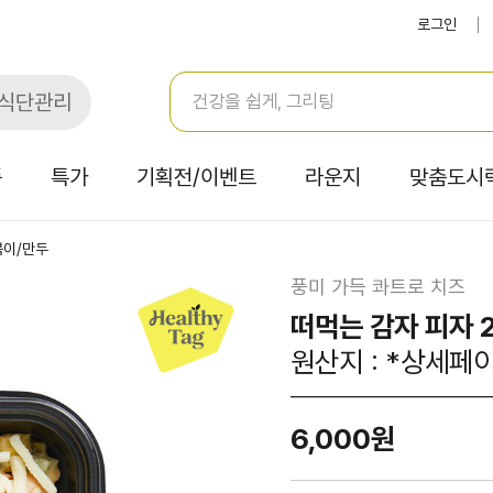
로그인
식단관리
품
특가
기획전/이벤트
라운지
맞춤도시
볶이/만두
풍미 가득 콰트로 치즈
떠먹는 감자 피자 
원산지 : *상세페
6,000원