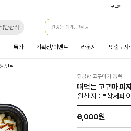
로그인
식단관리
품
특가
기획전/이벤트
라운지
맞춤도시
볶이/만두
달콤한 고구마가 듬뿍
떠먹는 고구마 피자
원산지 : *상세페
6,000원