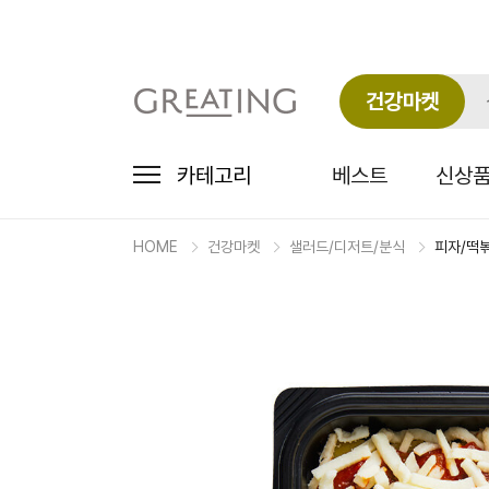
건강마켓
카테고리
베스트
신상
HOME
건강마켓
샐러드/디저트/분식
피자/떡
마
켓
상
세
상
품
정
보