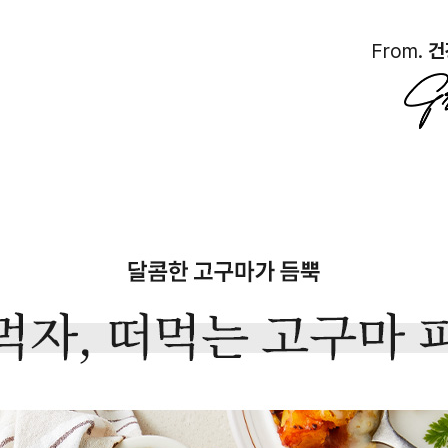
From.
건