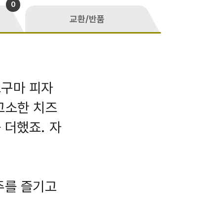
0
교환/반품
고구마 피자
고소한 치즈
 더했죠. 자
주를 즐기고