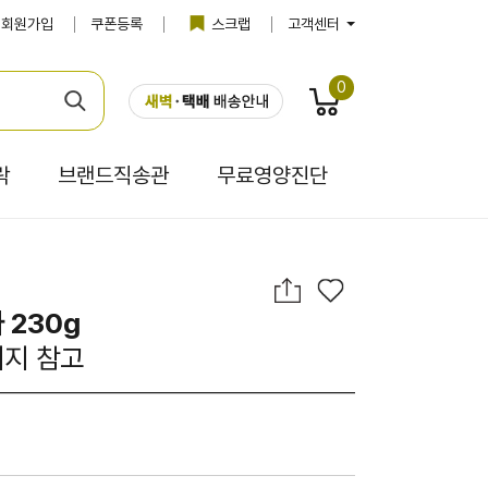
회원가입
쿠폰등록
스크랩
고객센터
0
락
브랜드직송관
무료영양진단
 230g
이지 참고