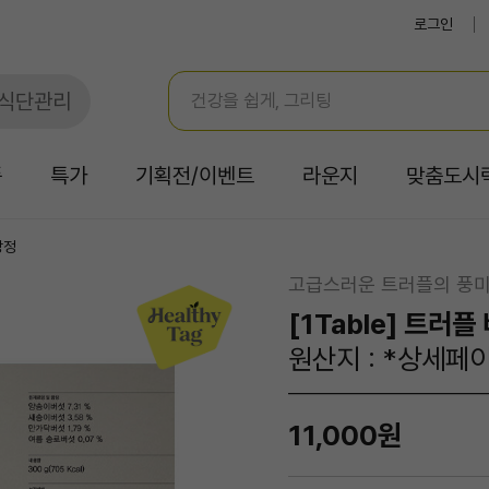
로그인
식단관리
품
특가
기획전/이벤트
라운지
맞춤도시
강정
고급스러운 트러플의 풍
[1Table] 트러플
원산지 : *상세페
11,000원