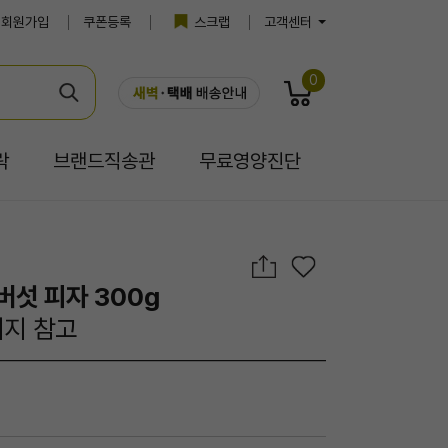
회원가입
쿠폰등록
스크랩
고객센터
0
락
브랜드직송관
무료영양진단
미
 버섯 피자 300g
이지 참고