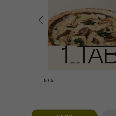
5
/
5