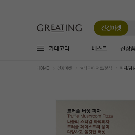
건강마켓
카테고리
베스트
신상
HOME
건강마켓
샐러드/디저트/분식
피자/닭
마
켓
상
세
상
품
정
보