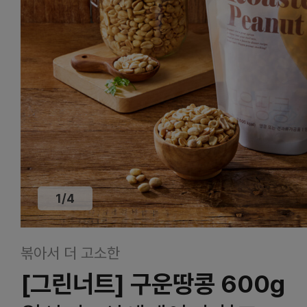
1
/
4
볶아서 더 고소한
[그린너트] 구운땅콩 600g