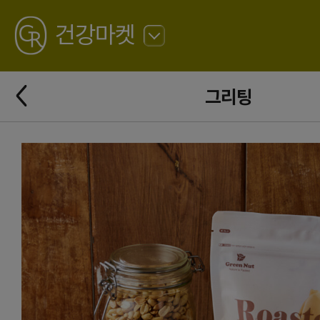
GREATING
건강마켓
뒤
로
가
뒤
기
그리팅
로
가
기