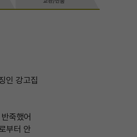
교환/반품
특징인 강고집
여 반죽했어
로부터 안