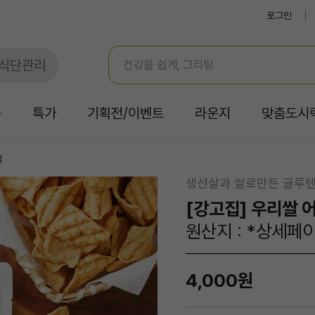
로그인
식단관리
품
특가
기획전/이벤트
라운지
맞춤도시
낵
생선살과 쌀로만든 글루
[강고집] 우리쌀 
원산지 : *상세페
4,000원