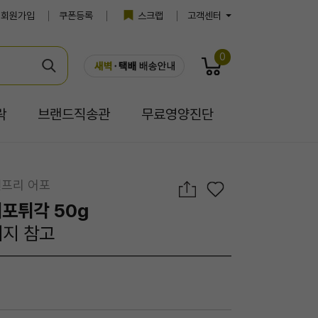
회원가입
쿠폰등록
스크랩
고객센터
0
락
브랜드직송관
무료영양진단
텐프리 어포
어포튀각 50g
이지 참고