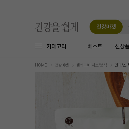
건강마켓
카테고리
베스트
신상
HOME
건강마켓
샐러드/디저트/분식
견과/스
마
켓
상
세
상
품
정
보