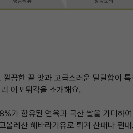
상품리뷰
상품문의
 깔끔한 끝 맛과 고급스러운 달달함이 
프리 어포튀각을 소개해요.
.8%가 함유된 연육과 국산 쌀을 가미하
 고올레산 해바라기유로 튀겨 산패나 쩐내