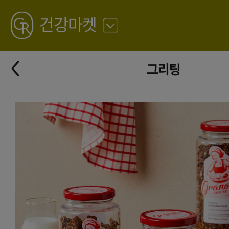
GREATING
건강마켓
뒤
로
가
뒤
기
그리팅
로
가
기