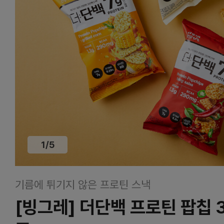
1
/
5
기름에 튀기지 않은 프로틴 스낵
[빙그레] 더단백 프로틴 팝칩 