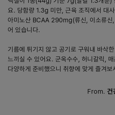
백질이 1봉(44g) 기준 7g(달걀 1.3개분
요. 당함량 1.3g 미만, 근육 조직에서 대
아미노산 BCAA 290mg(류신, 이소류신
어 있습니다.
기름에 튀기지 않고 공기로 구워내 바삭한
느끼실 수 있어요. 군옥수수, 허니갈릭, 
다양하게 준비했으니 취향에 맞게 즐겨보
From.
건