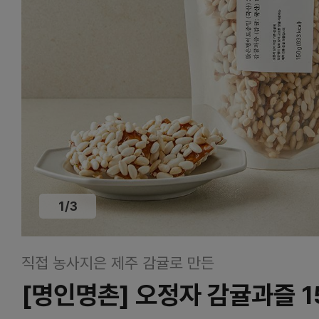
1
/
3
직접 농사지은 제주 감귤로 만든
[명인명촌] 오정자 감귤과즐 1