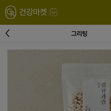
GREATING
건강마켓
뒤
로
가
뒤
기
그리팅
로
가
기