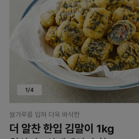
1
/
4
쌀가루를 입혀 더욱 바삭한
더 알찬 한입 김말이 1kg