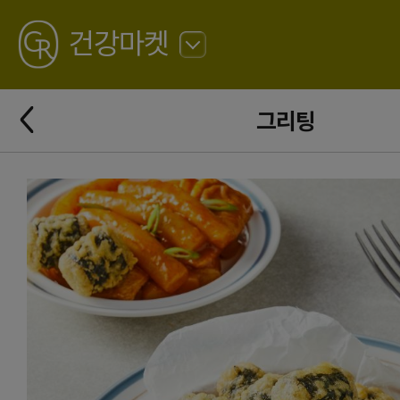
GREATING
건강마켓
뒤
로
가
뒤
기
그리팅
로
가
기