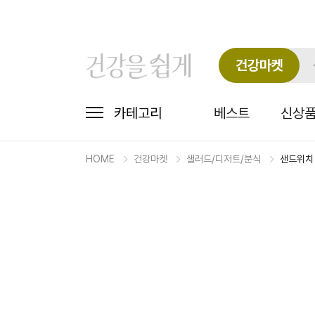
건강마켓
카테고리
베스트
신상
HOME
건강마켓
샐러드/디저트/분식
샌드위치
마
켓
상
세
상
품
정
보