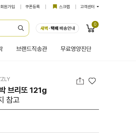
회원가입
쿠폰등록
스크랩
고객센터
0
락
브랜드직송관
무료영양진단
ZLY
박 브리또 121g
지 참고