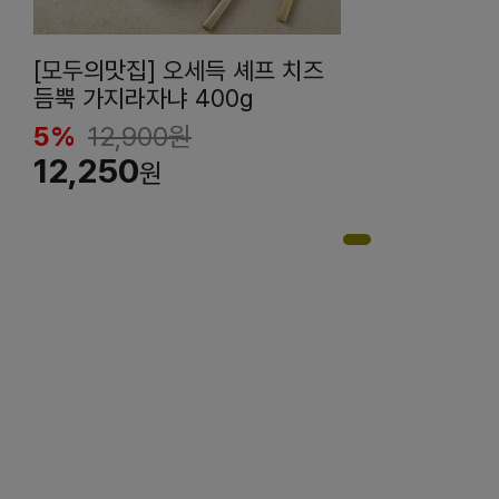
[모두의맛집] 오세득 셰프 치즈
듬뿍 가지라자냐 400g
5%
12,900
원
12,250
원