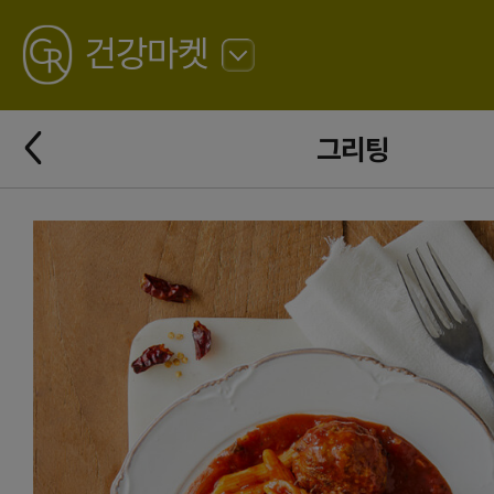
GREATING
건강마켓
뒤
로
가
뒤
기
그리팅
로
가
기