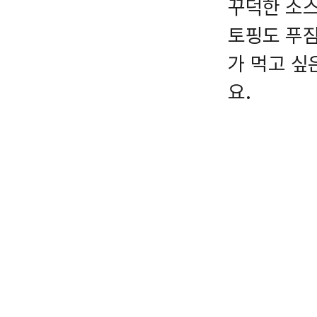
꾸덕한 소스
토핑도 푸짐
가 먹고 싶
요.