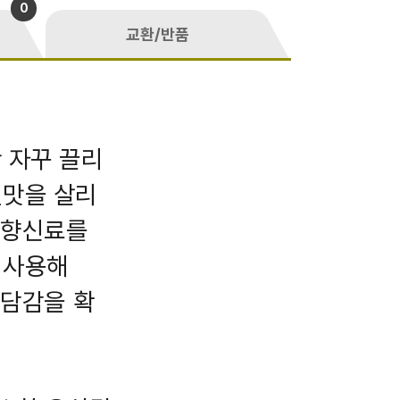
0
교환/반품
 자꾸 끌리
칠맛을 살리
의 향신료를
 사용해
부담감을 확