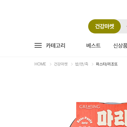
건강마켓
카테고리
베스트
신상
HOME
건강마켓
밥/면/죽
파스타/리조또
마
켓
상
세
상
품
정
보