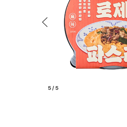
1
/
5