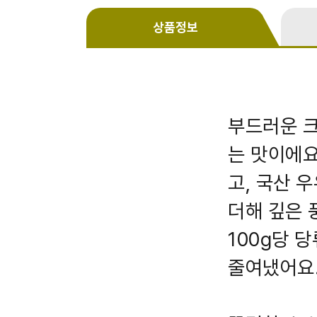
상품정보
부드러운 크
는 맛이에요
고, 국산 
더해 깊은 
100g당 
줄여냈어요