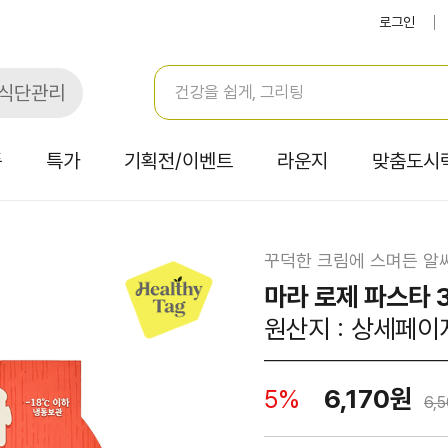
로그인
식단관리
품
특가
기획전/이벤트
라운지
맞춤도시
꾸덕한 크림에 스며든 알
마라 로제 파스타 
원산지 : 상세페이
6,170원
5%
6,