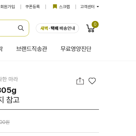
회원가입
쿠폰등록
스크랩
고객센터
0
락
브랜드직송관
무료영양진단
싸한 마라
305g
지 참고
500원