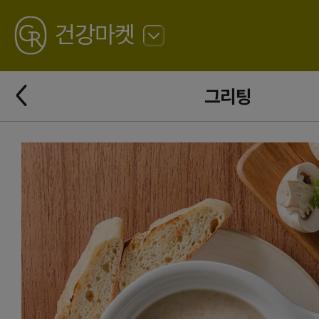
GREATING
건강마켓
뒤
로
가
뒤
기
그리팅
로
가
기