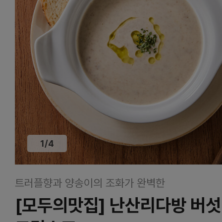
1
/
4
트러플향과 양송이의 조화가 완벽한
[모두의맛집] 난산리다방 버섯