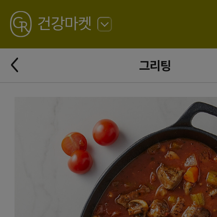
GREATING
건강마켓
뒤
로
가
뒤
기
그리팅
로
가
기