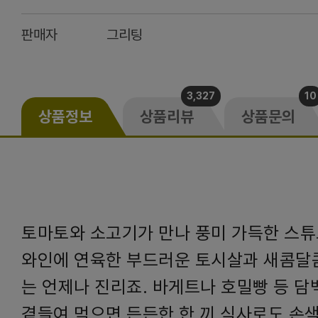
판매자
그리팅
3,327
10
상품정보
상품리뷰
상품문의
토마토와 소고기가 만나 풍미 가득한 스튜
와인에 연육한 부드러운 토시살과 새콤달
는 언제나 진리죠. 바게트나 호밀빵 등 담
곁들여 먹으면 든든한 한 끼 식사로도 손