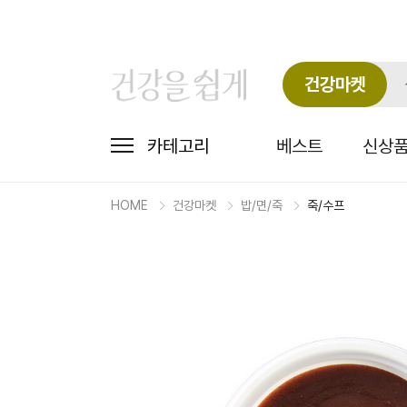
건강마켓
카테고리
베스트
신상
HOME
건강마켓
밥/면/죽
죽/수프
마
켓
상
세
상
품
정
보