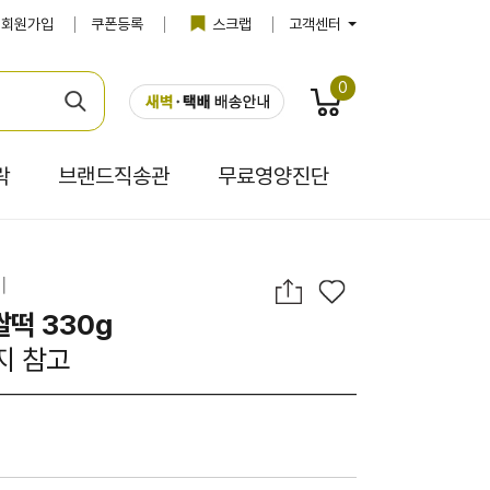
회원가입
쿠폰등록
스크랩
고객센터
0
락
브랜드직송관
무료영양진단
미
떡 330g
지 참고