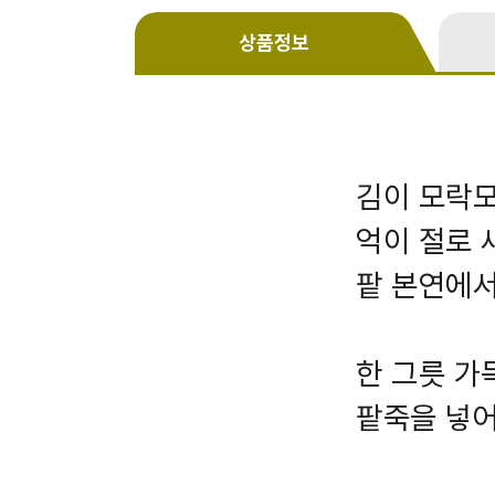
상품정보
김이 모락모
억이 절로 
팥 본연에서
한 그릇 가
팥죽을 넣어