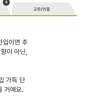
6
교환/반품
한입이면 추
향이 아닌,
입 가득 단
을 거예요.