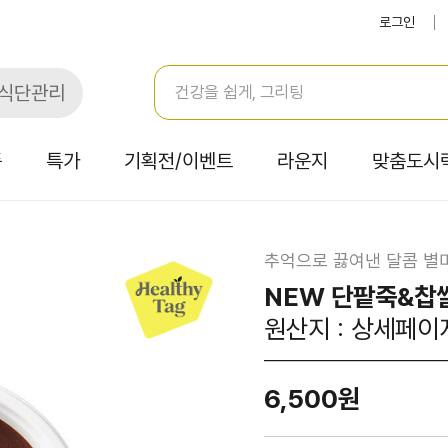
로그인
식단관리
품
특가
기획전/이벤트
라운지
맞춤도시
추억으로 끓여낸 달콤 별
NEW 단팥죽&찹쌀
원산지 : 상세페이
6,500원