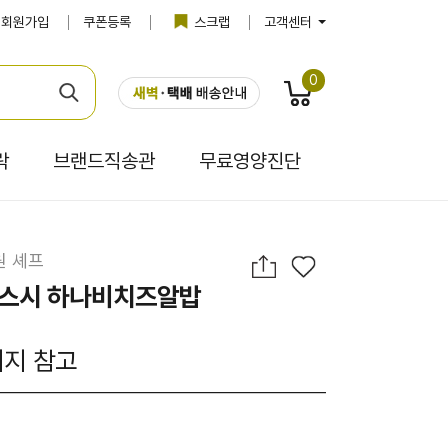
회원가입
쿠폰등록
스크랩
고객센터
0
락
브랜드직송관
무료영양진단
원 셰프
가스시 하나비치즈알밥
이지 참고