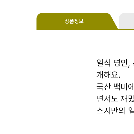
상품정보
일식 명인,
개해요.
국산 백미에
면서도 재밌
스시만의 일