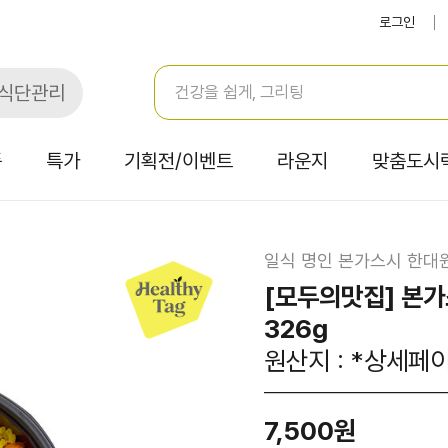
로그인
식단관리
품
특가
기획전/이벤트
라운지
맞춤도시
일식 명인 본가스시 한대
[모두의맛집] 본
326g
원산지 : *상세페
7,500원