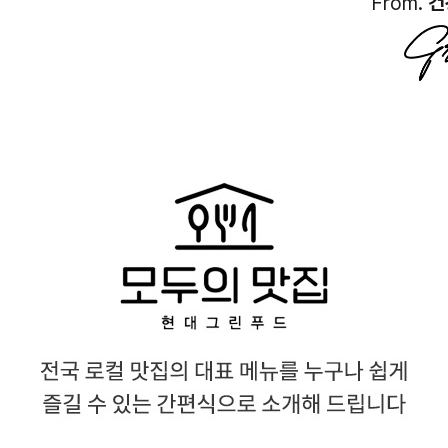
From.
건