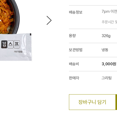
7pm 이
배송정보
주문시간 
용량
326g
보관방법
냉동
배송비
3,000원
판매자
그리팅
장바구니 담기