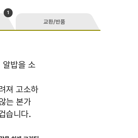
1
교환/반품
 알밥을 소
우려져 고소하
않는 본가
겁습니다.