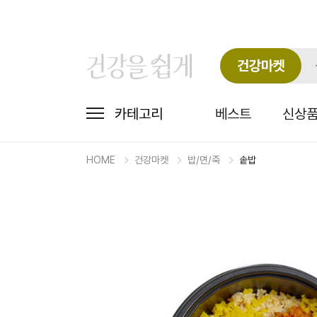
건강마켓
카테고리
베스트
신상
HOME
건강마켓
밥/면/죽
솥밥
마
켓
상
세
상
품
정
보