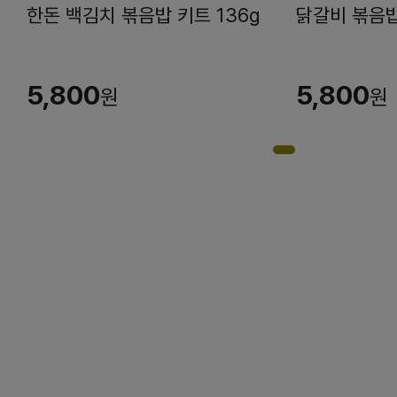
한돈 백김치 볶음밥 키트 136g
닭갈비 볶음밥
5,800
5,800
원
원