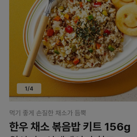
1
/
4
먹기 좋게 손질한 채소가 듬뿍
한우 채소 볶음밥 키트 156g