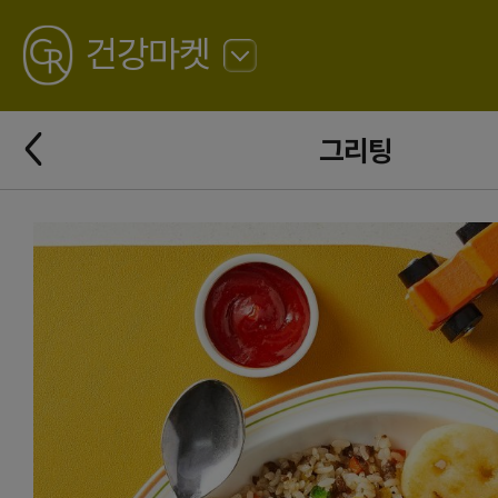
GREATING
건강마켓
뒤
로
가
뒤
기
그리팅
로
가
기