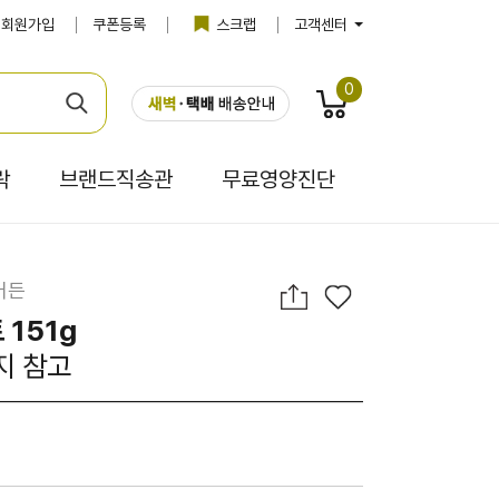
회원가입
쿠폰등록
스크랩
고객센터
0
락
브랜드직송관
무료영양진단
어든
 151g
지 참고