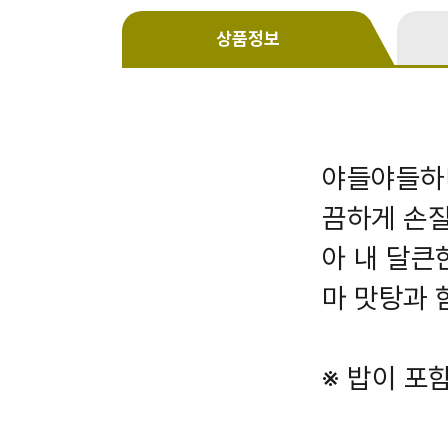
상품정보
야들야들하니
끔하게 손질
아 내 달큰
마 맛탕과 
※ 밥이 포