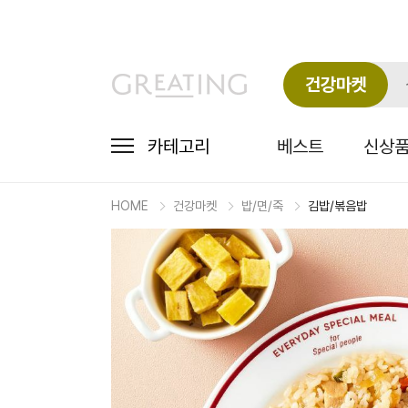
건강마켓
카테고리
베스트
신상
HOME
건강마켓
밥/면/죽
김밥/볶음밥
마
켓
상
세
상
품
정
보