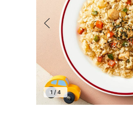
2
/
4