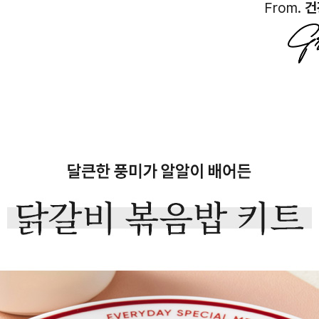
From.
건