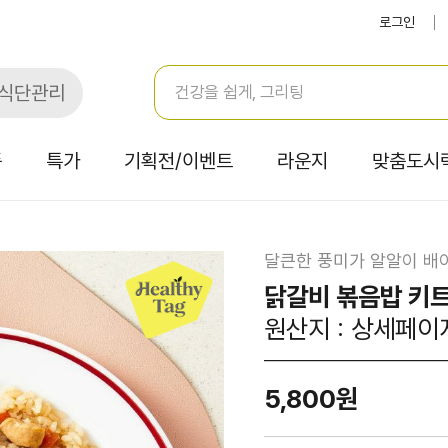
로그인
식단관리
품
특가
기획전/이벤트
라운지
맞춤도시
달큰한 풍미가 알알이 배
닭갈비 볶음밥 키트
원산지 : 상세페이
5,800원