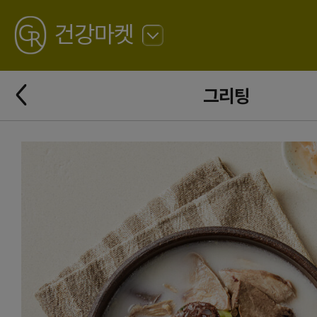
GREATING
건강마켓
뒤
로
가
뒤
기
그리팅
로
가
기