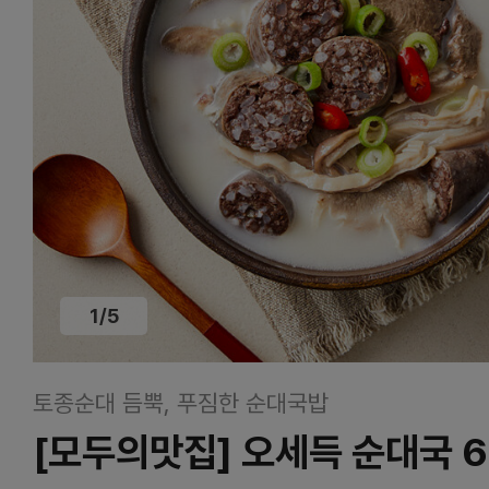
1
/
5
토종순대 듬뿍, 푸짐한 순대국밥
[모두의맛집] 오세득 순대국 6