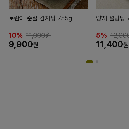
토란대 순살 감자탕 755g
양지 설렁탕 
10%
11,000
원
5%
12,00
9,900
11,400
원
원