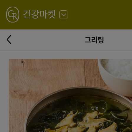
GREATING
건강마켓
뒤
로
가
뒤
기
그리팅
로
가
기