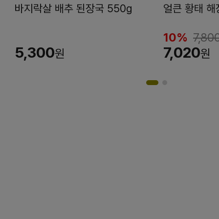
바지락살 배추 된장국 550g
얼큰 황태 해
10%
7,80
5,300
7,020
원
원