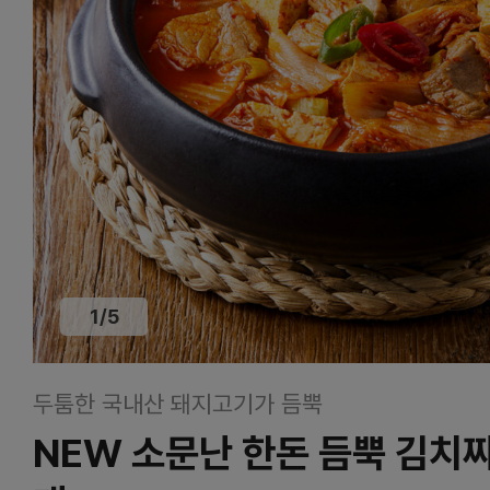
1
/
5
두툼한 국내산 돼지고기가 듬뿍
NEW 소문난 한돈 듬뿍 김치