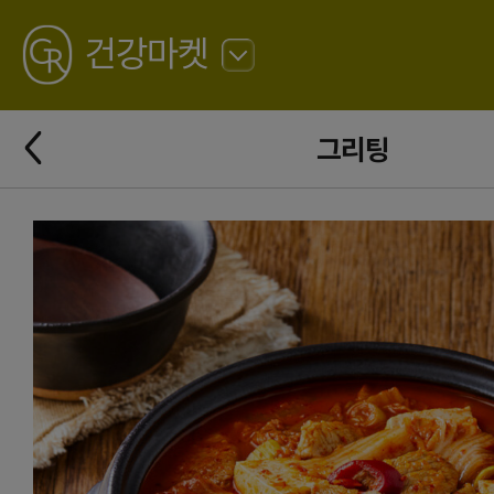
GREATING
건강마켓
뒤
로
가
뒤
기
그리팅
로
가
기