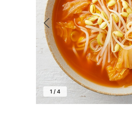
2
/
4