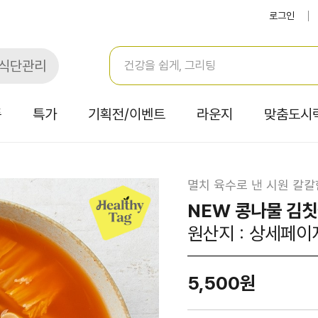
로그인
식단관리
품
특가
기획전/이벤트
라운지
맞춤도시
멸치 육수로 낸 시원 칼칼
NEW 콩나물 김칫
원산지 : 상세페이
5,500원