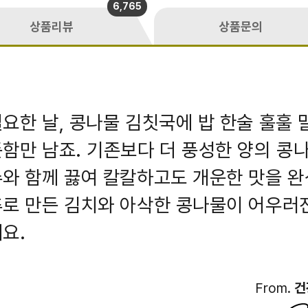
6,765
상품리뷰
상품문의
요한 날, 콩나물 김칫국에 밥 한술 훌훌 
함만 남죠. 기존보다 더 풍성한 양의 콩
와 함께 끓여 칼칼하고도 개운한 맛을 완
로 만든 김치와 아삭한 콩나물이 어우러
요.
From.
건