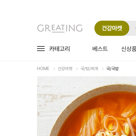
건강마켓
카테고리
베스트
신상
HOME
건강마켓
국/탕/찌개
국/국밥
마
켓
상
세
상
품
정
보