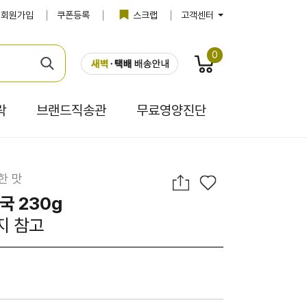
회원가입
쿠폰등록
스크랩
고객센터
0
락
브랜드직송관
무료영양진단
한 맛
국 230g
지 참고