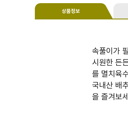
상품정보
속풀이가 필
시원한 든든
를 멸치육수
국내산 배추
을 즐겨보세