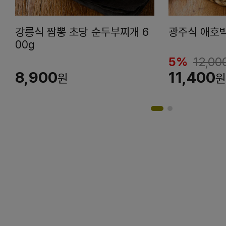
강릉식 짬뽕 초당 순두부찌개 6
광주식 애호박
00g
5%
12,00
8,900
11,400
원
원