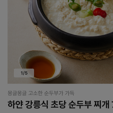
1
/
5
몽글몽글 고소한 순두부가 가득
하얀 강릉식 초당 순두부 찌개 