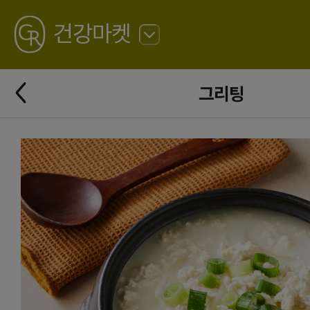
GREATING
건강마켓
뒤
로
가
뒤
기
그리팅
로
가
기