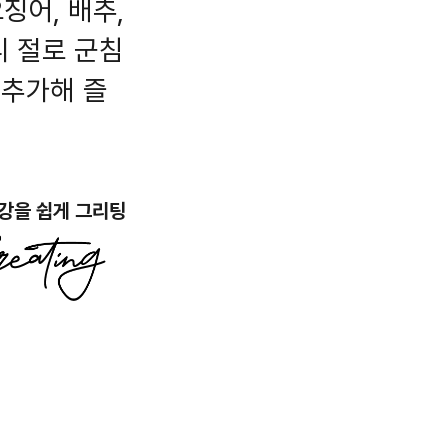
징어, 배추,
니 절로 군침
 추가해 즐
강을 쉽게 그리팅