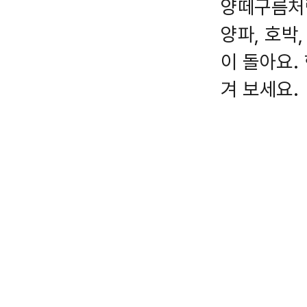
양떼구름처럼
양파, 호박
이 돌아요.
겨 보세요.