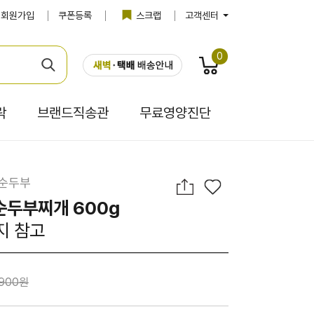
회원가입
쿠폰등록
스크랩
고객센터
0
락
브랜드직송관
무료영양진단
 순두부
순두부찌개 600g
지 참고
,900원