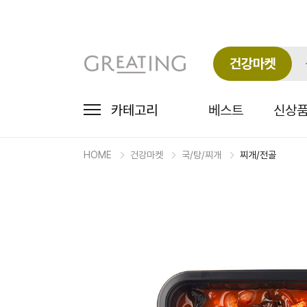
건강마켓
카테고리
베스트
신상
HOME
건강마켓
국/탕/찌개
찌개/전골
마
켓
상
세
상
품
정
보