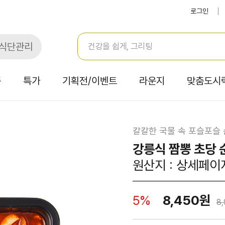
로그인
식단관리
품
특가
기획전/이벤트
라운지
맞춤도시
칼칼한 국물 속 포슬포슬
강릉식 짬뽕 초당 
원산지 : 상세페이
8,450원
5%
8