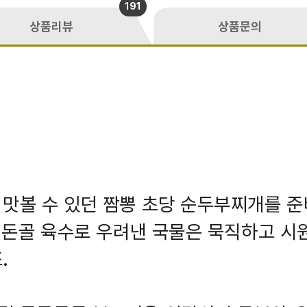
191
상품리뷰
상품문의
맛볼 수 있던 짬뽕 초당 순두부찌개를 준
, 돈골 육수로 우려낸 국물은 묵직하고 시
.