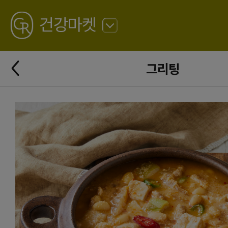
GREATING
건강마켓
뒤
로
가
뒤
기
그리팅
로
가
기