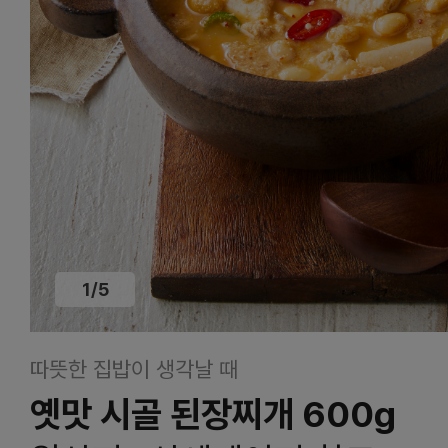
1
/
5
따뜻한 집밥이 생각날 때
옛맛 시골 된장찌개 600g