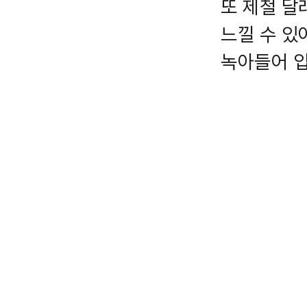
또 제철 달
느낄 수 있
녹아들어 입