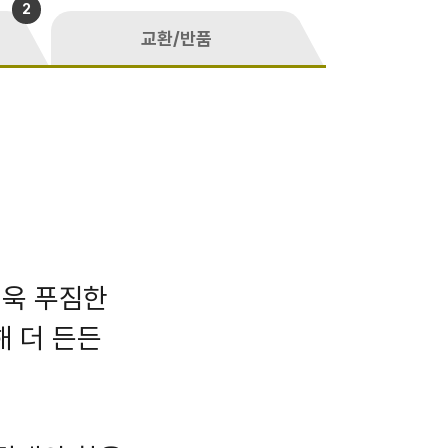
2
교환/반품
더욱 푸짐한
 더 든든