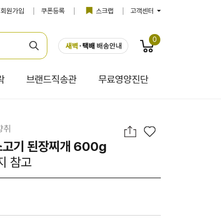
회원가입
쿠폰등록
스크랩
고객센터
0
락
브랜드직송관
무료영양진단
향취
소고기 된장찌개 600g
지 참고