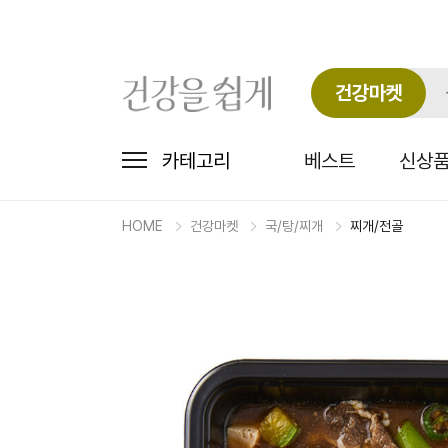
건강마켓
카테고리
베스트
신상
HOME
건강마켓
국/탕/찌개
찌개/전골
마
켓
상
세
상
품
정
보