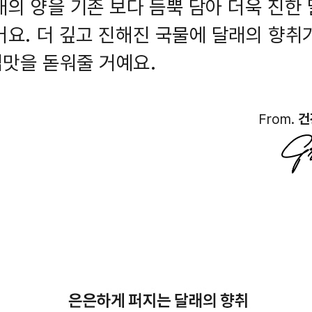
래의 양을 기존 보다 듬뿍 담아 더욱 진한
어요. 더 깊고 진해진 국물에 달래의 향취
맛을 돋워줄 거예요.
From.
건