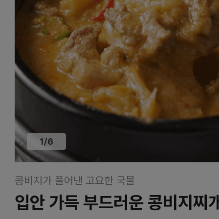
1
/
6
콩비지가 풀어낸 고요한 국물
입안 가득 부드러운 콩비지찌