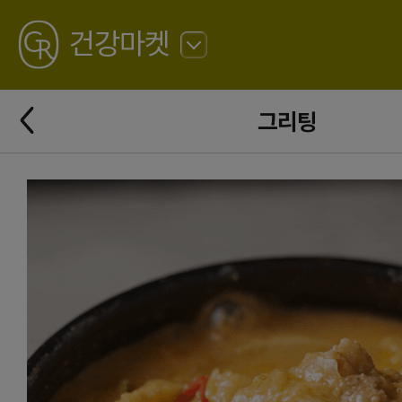
GREATING
건강마켓
뒤
로
가
뒤
기
그리팅
로
가
기