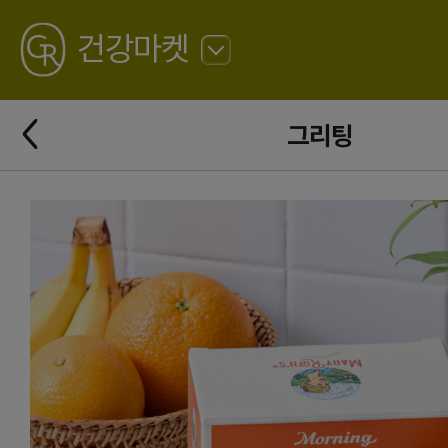
GREATING
건강마켓
뒤
로
가
뒤
기
그리팅
로
가
기