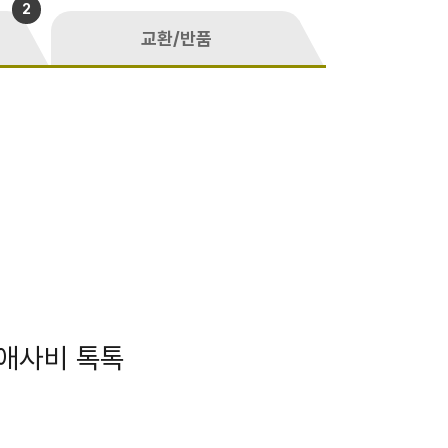
2
교환/반품
 애사비 톡톡