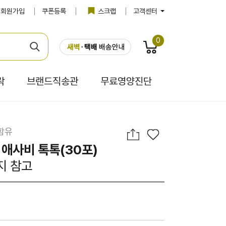
회원가입
쿠폰등록
스크랩
고객센터
0
락
브랜드직송관
무료영양진단
 함유
 애사비 톡톡(30포)
지 참고