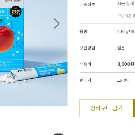
지금 결제
배송정보
주문시간 
용량
2.52g*3
보관방법
실온
배송비
3,000원
판매자
그리팅
장바구니 담기