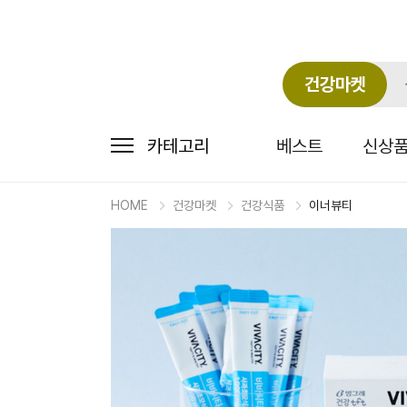
건강마켓
카테고리
베스트
신상
HOME
건강마켓
건강식품
이너뷰티
마
켓
상
세
상
품
정
보