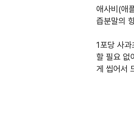
애사비(애플
즙분말의 향
1포당 사과
할 필요 없
게 씹어서 