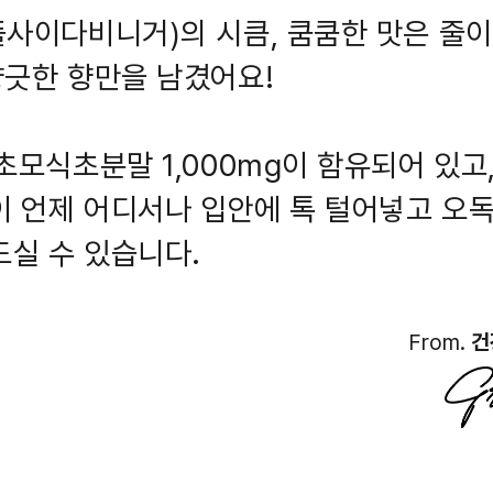
사이다비니거)의 시큼, 쿰쿰한 맛은 줄
긋한 향만을 남겼어요!
초모식초분말 1,000mg이 함유되어 있고
이 언제 어디서나 입안에 톡 털어넣고 오
드실 수 있습니다.
From.
건