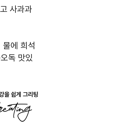
이고 사과과
, 물에 희석
독오독 맛있
강을 쉽게 그리팅