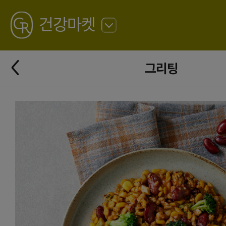
GREATING
건강마켓
뒤
로
가
뒤
기
그리팅
로
가
기