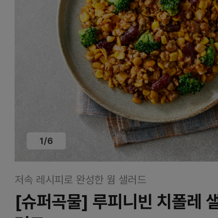
1
/
6
저속 레시피로 완성한 웜 샐러드
[슈퍼곡물] 루피니빈 치폴레 