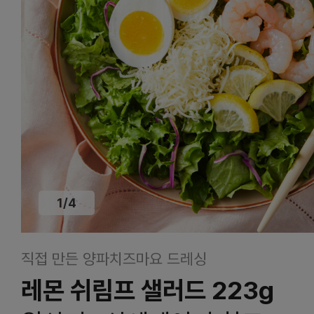
1
/
4
직접 만든 양파치즈마요 드레싱
레몬 쉬림프 샐러드 223g