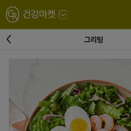
GREATING
건강마켓
뒤
로
가
뒤
기
그리팅
로
가
기