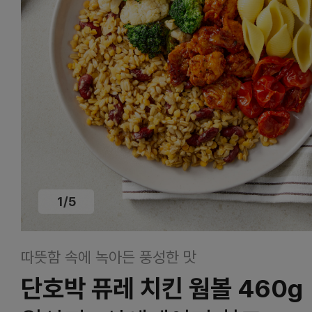
1
/
5
따뜻함 속에 녹아든 풍성한 맛
단호박 퓨레 치킨 웜볼 460g