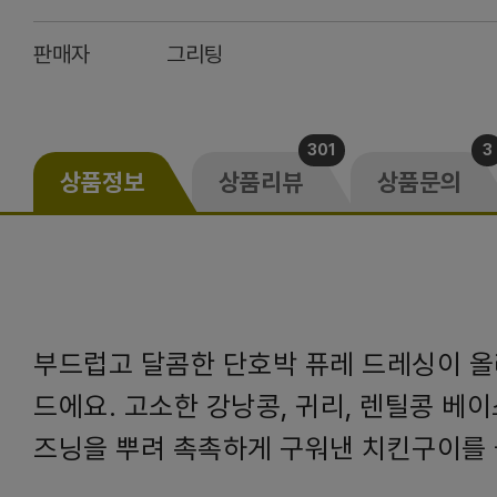
판매자
그리팅
301
3
상품정보
상품리뷰
상품문의
부드럽고 달콤한 단호박 퓨레 드레싱이 올
드에요. 고소한 강낭콩, 귀리, 렌틸콩 베이
즈닝을 뿌려 촉촉하게 구워낸 치킨구이를 