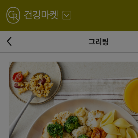
GREATING
건강마켓
뒤
로
가
뒤
기
그리팅
로
가
기