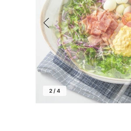
2
/
4