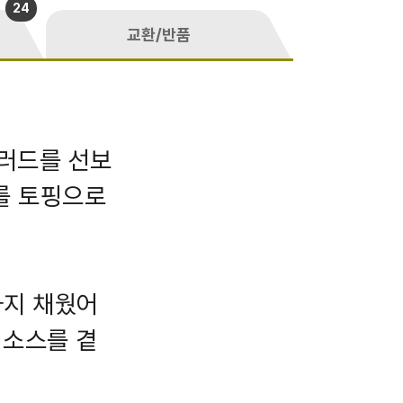
24
교환/반품
샐러드를 선보
를 토핑으로
까지 채웠어
 소스를 곁