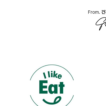
From.
건