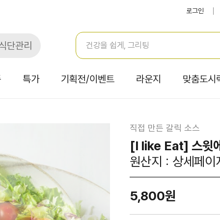
로그인
식단관리
품
특가
기획전/이벤트
라운지
맞춤도시
직접 만든 갈릭 소스
[I like Eat]
원산지 : 상세페이
5,800원