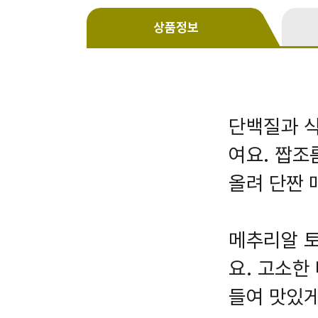
상품정보
단백질과 식
여요. 짭조
올려 단짠 
메추리알 
요. 고소한
들여 맛있게