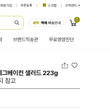
회원가입
쿠폰등록
스크랩
고객센터
0
락
브랜드직송관
무료영양진단
 스윗에그베이컨 샐러드 223g
지 참고