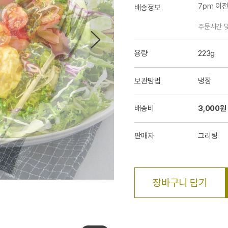
7pm 이
배송정보
주문시간 
용량
223g
보관방법
냉장
배송비
3,000원
판매자
그리팅
장바구니 담기