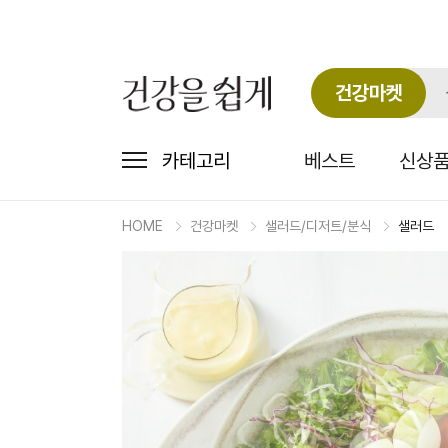
건강마켓
카테고리
베스트
신상
HOME
건강마켓
샐러드/디저트/분식
샐러드
마
켓
상
세
상
품
정
보