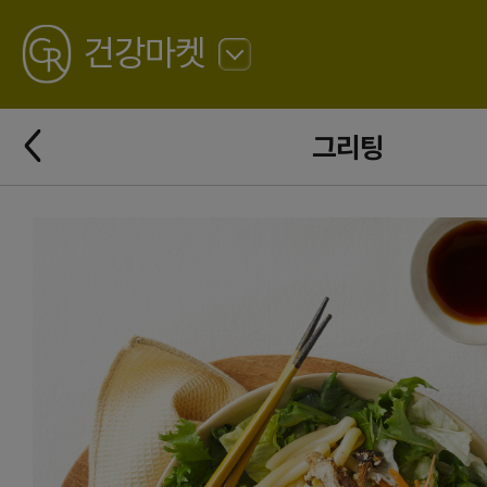
GREATING
건강마켓
뒤
로
가
뒤
기
그리팅
로
가
기