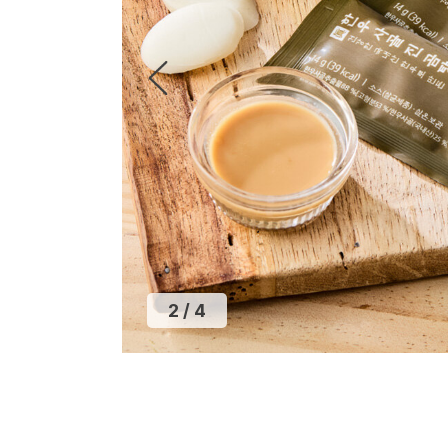
2
/
4