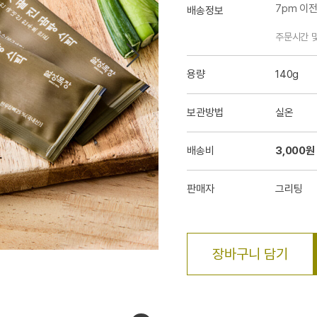
7pm 이
배송정보
주문시간 
용량
140g
보관방법
실온
배송비
3,000원
판매자
그리팅
장바구니 담기