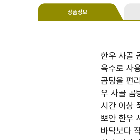
상품정보
한우 사골 
육수로 사용
곰탕을 편리
우 사골 곰
시간 이상 
뽀얀 한우 
바닥보다 작