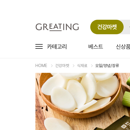
건강마켓
카테고리
베스트
신상
HOME
건강마켓
식재료
오일/양념/장류
마
켓
상
세
상
품
정
보