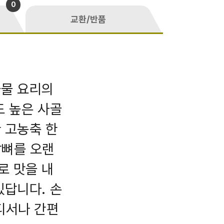
0
교환/반품
국물 요리의
도 높은 사골
 고농축 한
잡뼈를 오랜
로 맛을 내
있답니다. 손
디서나 간편