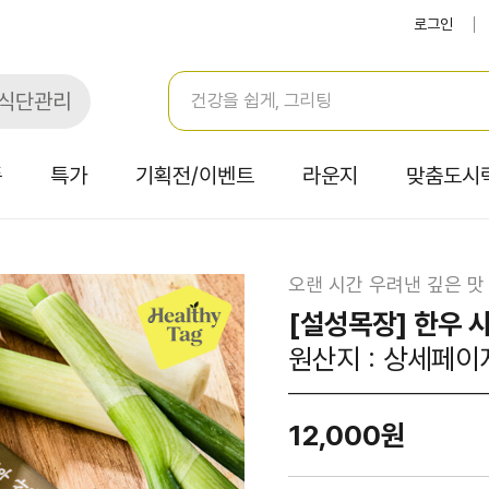
로그인
식단관리
품
특가
기획전/이벤트
라운지
맞춤도시
오랜 시간 우려낸 깊은 맛
[설성목장] 한우 사
원산지 : 상세페이
12,000원