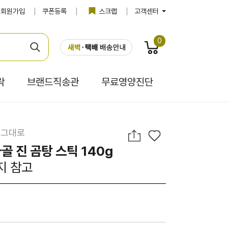
회원가입
쿠폰등록
스크랩
고객센터
0
락
브랜드직송관
무료영양진단
 그대로
골 진 곰탕 스틱 140g
지 참고