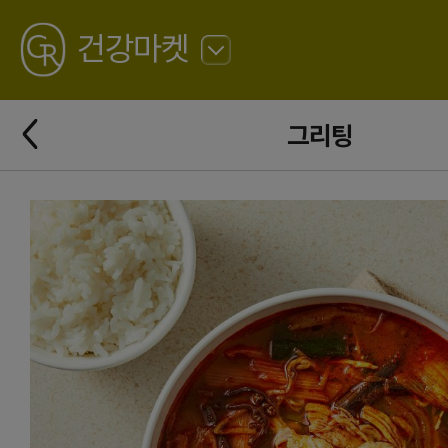
GREATING
건강마켓
뒤
로
가
뒤
기
그리팅
로
가
기