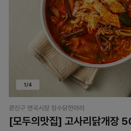
1
/
4
광진구 면곡시장 장수닭한마리
[모두의맛집] 고사리닭개장 5