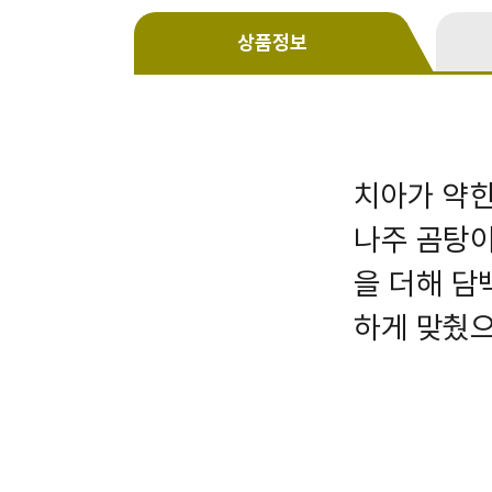
상품정보
치아가 약한
나주 곰탕이
을 더해 담
하게 맞췄으