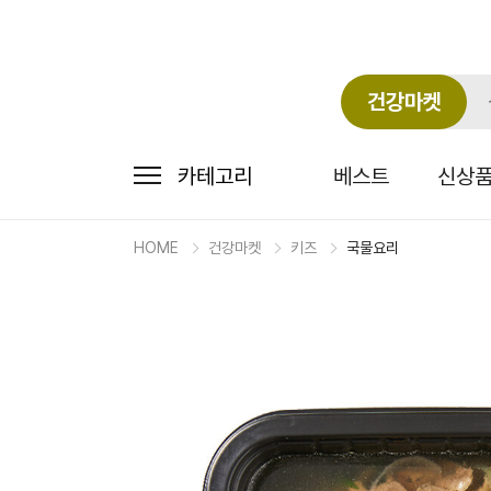
건강마켓
카테고리
베스트
신상
HOME
건강마켓
키즈
국물요리
마
켓
상
세
상
품
정
보