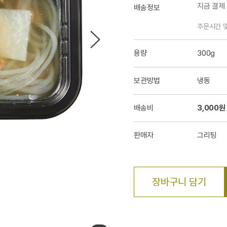
지금 결제
배송정보
주문시간 
용량
300g
보관방법
냉동
배송비
3,000원
판매자
그리팅
장바구니 담기