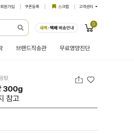
회원가입
쿠폰등록
스크랩
고객센터
0
락
브랜드직송관
무료영양진단
 곰탕
 300g
지 참고