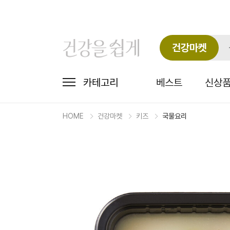
건강마켓
카테고리
베스트
신상
HOME
건강마켓
키즈
국물요리
마
켓
상
세
상
품
정
보