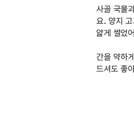
사골 국물과
요. 양지 
얇게 썰었어
간을 약하게
드셔도 좋아