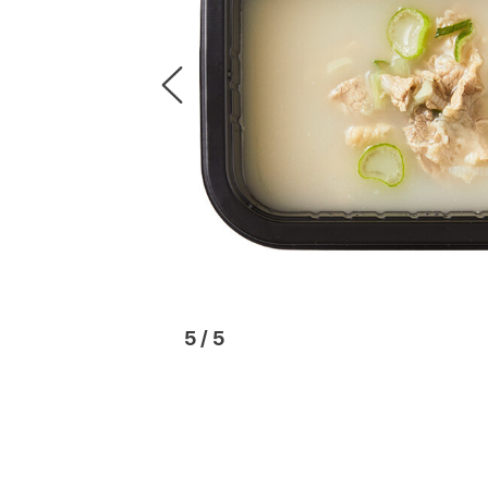
1
/
5