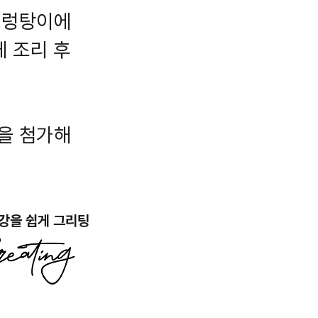
설렁탕이에
게 조리 후
을 첨가해
강을 쉽게 그리팅