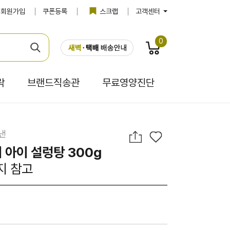
회원가입
쿠폰등록
스크랩
고객센터
0
락
브랜드직송관
무료영양진단
낸
 아이 설렁탕 300g
지 참고