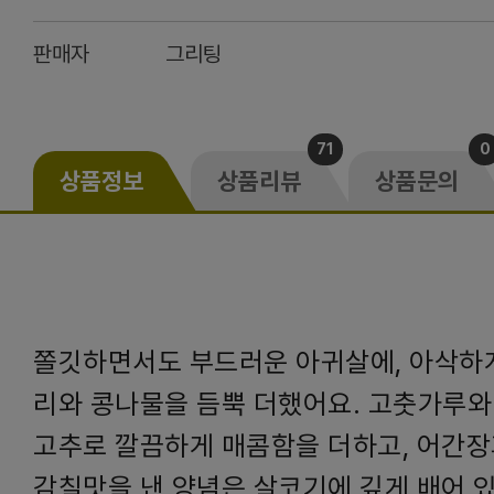
판매자
그리팅
71
0
상품정보
상품리뷰
상품문의
쫄깃하면서도 부드러운 아귀살에, 아삭하
리와 콩나물을 듬뿍 더했어요. 고춧가루와 
고추로 깔끔하게 매콤함을 더하고, 어간
감칠맛을 낸 양념은 살코기에 깊게 배어 