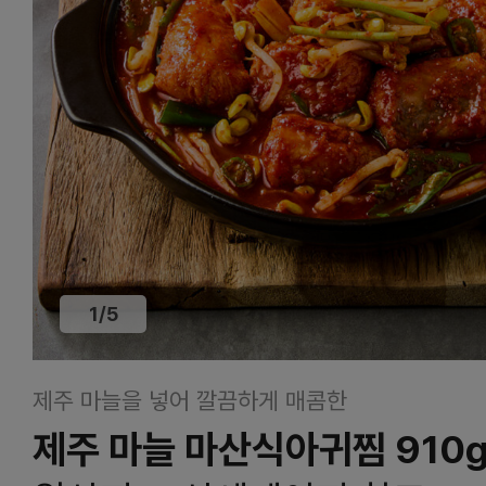
1
/
5
제주 마늘을 넣어 깔끔하게 매콤한
제주 마늘 마산식아귀찜 910