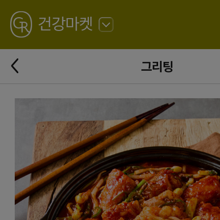
GREATING
건강마켓
뒤
로
가
뒤
기
그리팅
로
가
기