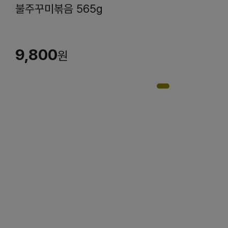
불주꾸미볶음 565g
9,800
원