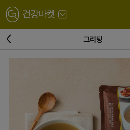
GREATING
건강마켓
뒤
로
가
뒤
기
그리팅
로
가
기