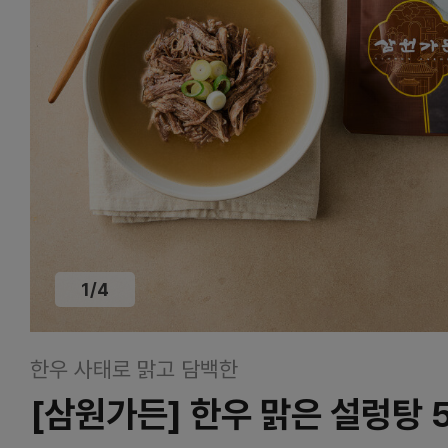
1
/
4
한우 사태로 맑고 담백한
[삼원가든] 한우 맑은 설렁탕 