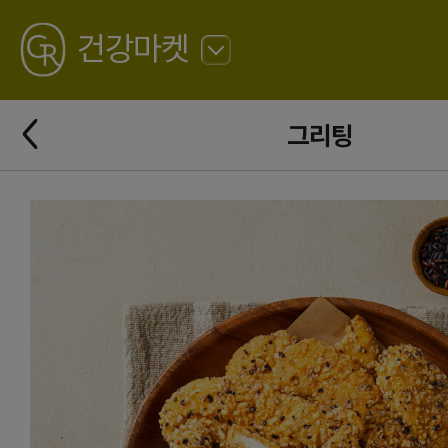
GREATING
건강마켓
뒤
로
가
뒤
기
그리팅
로
가
기