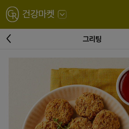
GREATING
건강마켓
뒤
로
가
뒤
기
그리팅
로
가
기