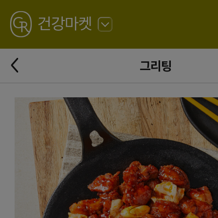
GREATING
건강마켓
뒤
로
가
뒤
기
그리팅
로
가
기