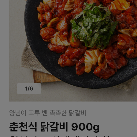
1
/
6
양념이 고루 밴 촉촉한 닭갈비
춘천식 닭갈비 900g