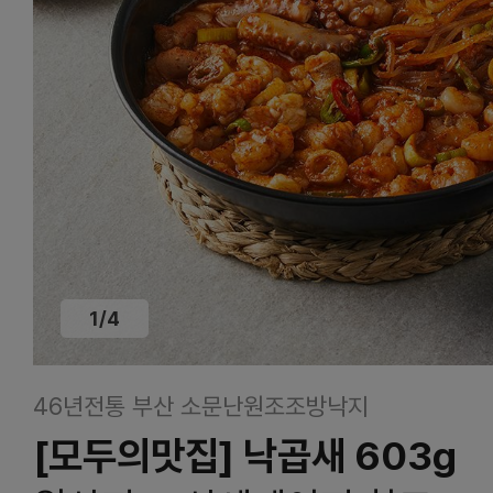
1
/
4
46년전통 부산 소문난원조조방낙지
[모두의맛집] 낙곱새 603g