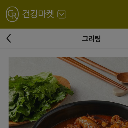
GREATING
건강마켓
뒤
로
가
뒤
기
그리팅
로
가
기