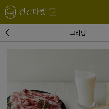
GREATING
건강마켓
뒤
로
가
뒤
기
그리팅
로
가
기