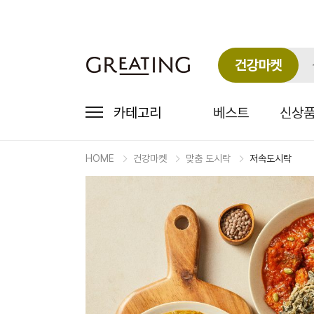
건강마켓
카테고리
베스트
신상
HOME
건강마켓
맞춤 도시락
저속도시락
마
켓
상
세
상
품
정
보