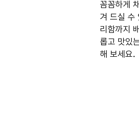
꼼꼼하게 채
겨 드실 수
리함까지 배
롭고 맛있는
해 보세요.