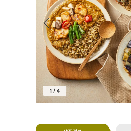
1
/
4