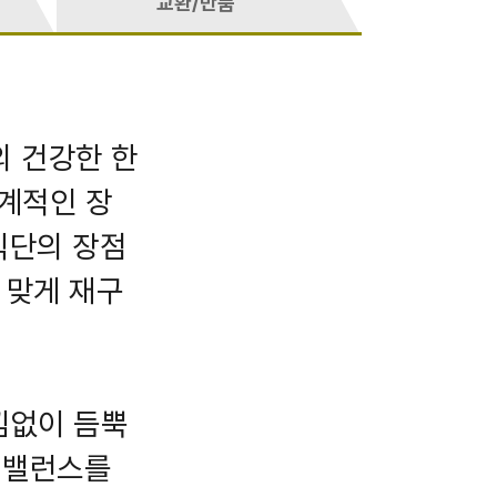
교환/반품
의 건강한 한
계적인 장
식단의 장점
 맞게 재구
낌없이 듬뿍
 밸런스를